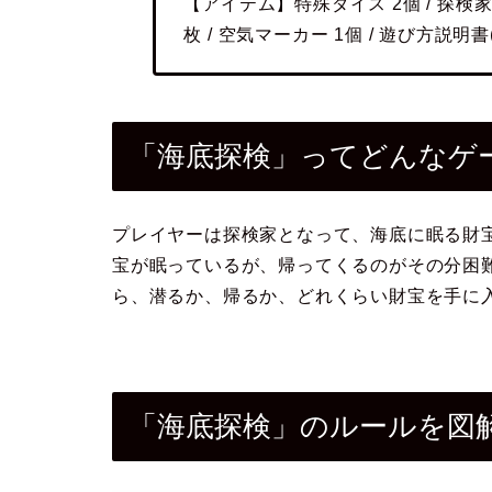
【アイテム】特殊ダイス 2個 / 探検家コ
枚 / 空気マーカー 1個 / 遊び方説明書(JP
「海底探検」ってどんなゲ
プレイヤーは探検家となって、海底に眠る財
宝が眠っているが、帰ってくるのがその分困
ら、潜るか、帰るか、どれくらい財宝を手に
「海底探検」のルールを図