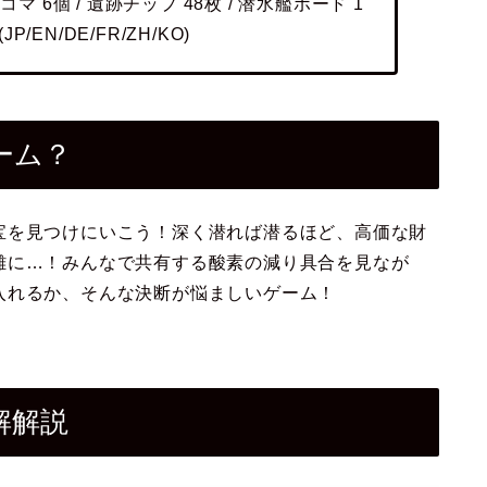
マ 6個 / 遺跡チップ 48枚 / 潜水艦ボード 1
/EN/DE/FR/ZH/KO)
ーム？
宝を見つけにいこう！深く潜れば潜るほど、高価な財
難に…！みんなで共有する酸素の減り具合を見なが
入れるか、そんな決断が悩ましいゲーム！
解解説