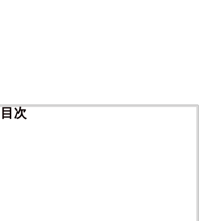
目次
？
説